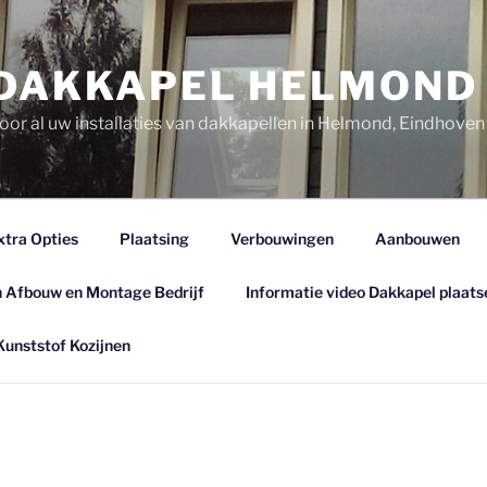
DAKKAPEL HELMOND
oor al uw installaties van dakkapellen in Helmond, Eindhove
xtra Opties
Plaatsing
Verbouwingen
Aanbouwen
 Afbouw en Montage Bedrijf
Informatie video Dakkapel plaats
Kunststof Kozijnen