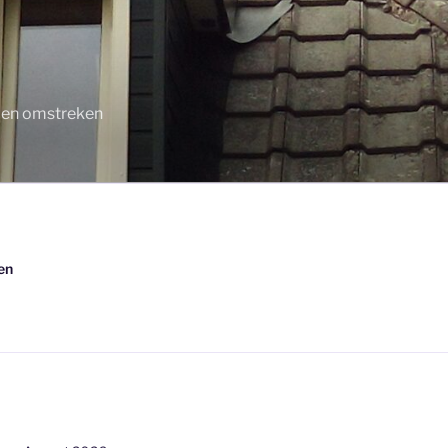
n en omstreken
en